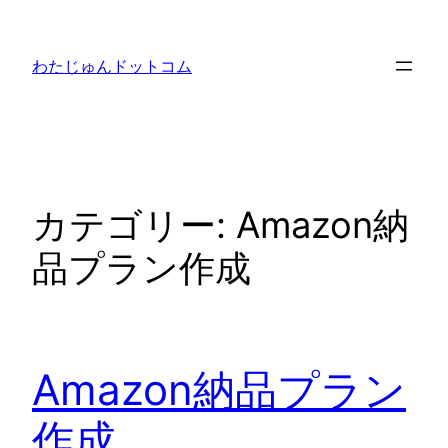
内
容
わたじゅんドットコム
を
ス
キ
ッ
プ
カテゴリー:
Amazon納
品プラン作成
Amazon納品プラン
作成