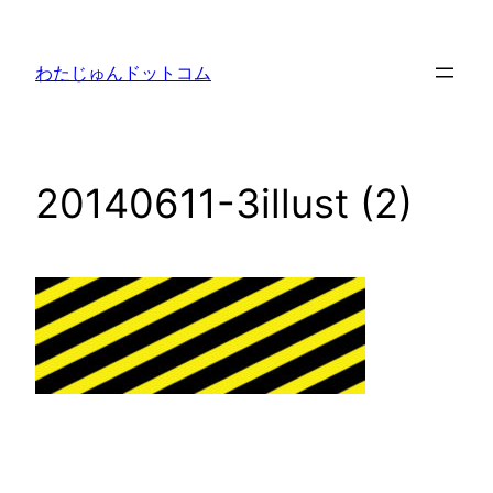
内
容
わたじゅんドットコム
を
ス
キ
ッ
20140611-3illust (2)
プ