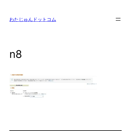
内
容
わたじゅんドットコム
を
ス
キ
ッ
n8
プ