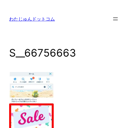
内
容
わたじゅんドットコム
を
ス
キ
ッ
S__66756663
プ