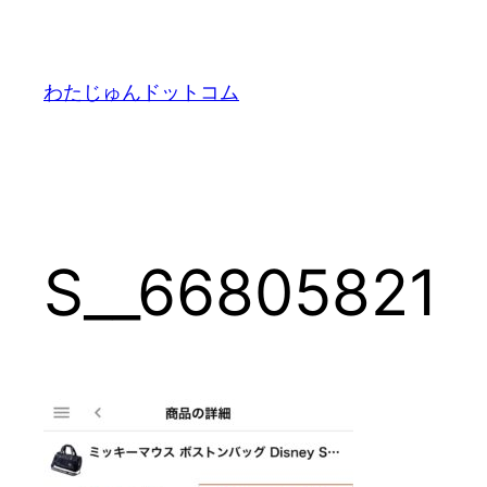
内
容
を
わたじゅんドットコム
ス
キ
ッ
プ
S__66805821